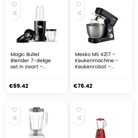
Magic Bullet
Mesko MS 4217 –
Blender 7-delige
Keukenmachine –
set in zwart –
Keukenrobot –
krachtige 10.000
Keukenmixer –
omw/min, elegant,
1200W – Zwart –
compact en
Anti-Spatdeksel –
€
69.42
€
76.42
draagbaar, ideaal
Compleet met
voor smoothies,
accessoires
sappen,
eiwitshakes,
smoothies, soepen,
saladedressings,
sauzen en