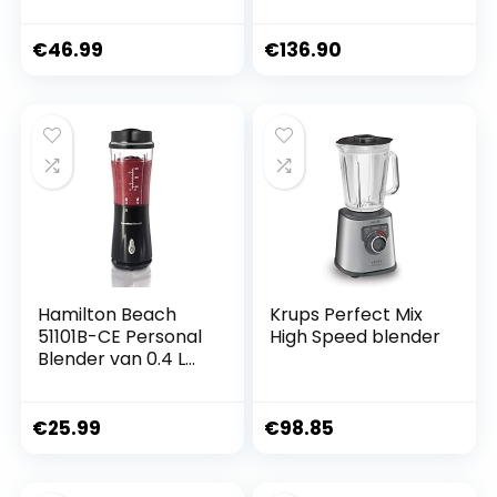
maximaal
persoonlijke
vermogen, pulse-
blender-voor
functie, 4-
shakes en
€
46.99
€
136.90
lemmetmes met
smoothies, BPA-vrij,
zwarte titanium
lekvrije deksel en
coating en kan met
slokuitloop, USB-C
1 l, vintage design in
oplaadbaar en
blauw
zelfreinigend –
reisblender met 6
scherpe messen,
Hamilton Beach
Krups Perfect Mix
51101B-CE Personal
High Speed blender
Blender van 0.4 L
met Reisdeksel,
Zwart
€
25.99
€
98.85