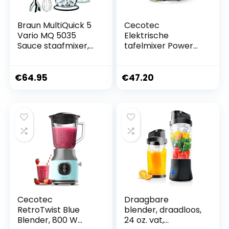
Braun MultiQuick 5
Cecotec
Vario MQ 5035
Elektrische
Sauce staafmixer,
tafelmixer Power
750 W, 3-delige
Black Titanium
accessoireset,
1300Max B. 1300 W,
EasyClick System,
2 snelheden, 4
€
64.95
€
47.20
PowerBell
messen met
technologie
zwarte titanium
coating en 1,5 l
karaf, pulse-functie
voor fijnmaken en
poederen, Ice Pick
Cecotec
Draagbare
RetroTwist Blue
blender, draadloos,
Blender, 800 W
24 oz. vat,