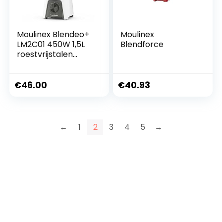
Moulinex Blendeo+
Moulinex
LM2C01 450W 1,5L
Blendforce
roestvrijstalen
ijsbreker met 2
snelheden Heavy
Duty Zelkrom
€
46.00
€
40.93
Blades Smart Lock
Zwart
←
1
2
3
4
5
→