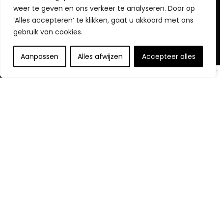
weer te geven en ons verkeer te analyseren. Door op
‘Alles accepteren’ te klikken, gaat u akkoord met ons
gebruik van cookies.
Openbaarmaking van partners
Aanpassen
Alles afwijzen
Accepteer alles
Openbaring:
Wij nemen deel aan het Amazon Services LLC
Associates Program, een affiliate-advertentieprogramma
dat is ontworpen om ons een manier te bieden om
vergoedingen te verdienen door te linken naar Amazon.com
en aangesloten sites.
© https://topblenderkopen.nl. Alle rechten voorbehouden.
Ontdek Onze Websites
Keuken en Apparatuur
Top Blender Kopen
- Beste blenders vergeleken