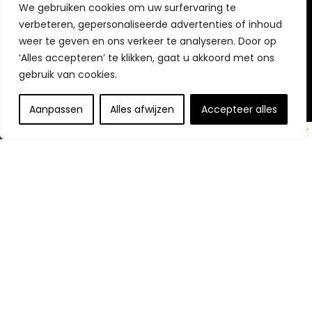
Vrijwaring
We gebruiken cookies om uw surfervaring te
verbeteren, gepersonaliseerde advertenties of inhoud
weer te geven en ons verkeer te analyseren. Door op
‘Alles accepteren’ te klikken, gaat u akkoord met ons
gebruik van cookies.
Openbaarmaking van partners
Aanpassen
Alles afwijzen
Accepteer alles
Openbaring:
Wij nemen deel aan het Amazon Services LLC
Associates Program, een affiliate-advertentieprogramma
dat is ontworpen om ons een manier te bieden om
vergoedingen te verdienen door te linken naar Amazon.com
en aangesloten sites.
© https://topblenderkopen.nl. Alle rechten voorbehouden.
Ontdek Onze Websites
Keuken en Apparatuur