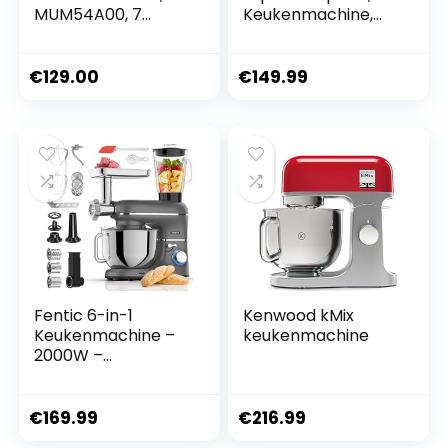
MUM54A00, 7
Keukenmachine,
snelheidsstanden,
Mixer,
Automatische
Foodprocessor,
parkeerstand,
Inclusief Handige
€
129.00
€
149.99
EasyArmLift, 900
opbergfunctie voor
Watt, Anti-slip
Accessoires, 3L
voetjes en
Grote Kom, 0.95L
veiligheidssysteem,
Kleine Kom,
wit
Midnight Blue
Fentic 6-in-1
Kenwood kMix
Keukenmachine –
keukenmachine
2000W –
Keukenrobot –
Foodprocessor –
6,2L Mengkom –
€
169.99
€
216.99
Incl. Vleesmolen,