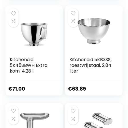
Blender en extra
Accessoires
Kitchenaid
Kitchenaid 5KB3SS,
5K45SBWH Extra
roestvrij staal, 2,84
kom, 4,28 l
liter
€
71.00
€
63.89