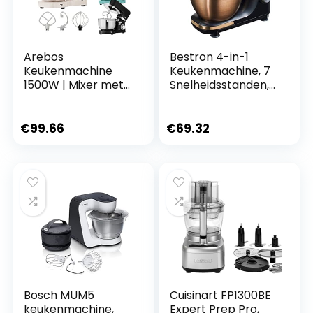
Arebos
Bestron 4-in-1
Keukenmachine
Keukenmachine, 7
1500W | Mixer met
Snelheidsstanden,
2x roestvrijstalen
incl. Garde,
mengkommen |
Kneedhaak en
Geluidsarm |
Mengarm, met
€
99.66
€
69.32
Keukenmixer met
spatscherm &
klopperhaak,
mengkom van 2,5
kneedhaak, garde
liter
en spatscherm | 6
snelhede
Bosch MUM5
Cuisinart FP1300BE
keukenmachine,
Expert Prep Pro,