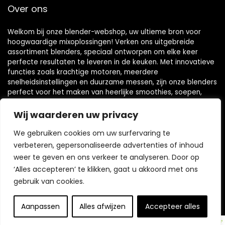
Over ons
Welkom bij onze blender-webshop, uw ultieme bron voor
hoogwaardige mixoplossingen! Verken ons uitgebreide
assortiment blenders, speciaal ontworpen om elke keer
perfecte resultaten te leveren in de keuken. Met innovatieve
functies zoals krachtige motoren, meerdere
snelheidsinstellingen en duurzame messen, zijn onze blenders
perfect voor het maken van heerlijke smoothies, soepen,
sauzen en meer. Transformeer uw culinaire ervaring en
bespaar tijd met onze gebruiksvriendelijke apparaten. Shop
Wij waarderen uw privacy
bij ons en vind de ideale blender die perfect aansluit bij uw
kookstijl en behoeften!
We gebruiken cookies om uw surfervaring te
verbeteren, gepersonaliseerde advertenties of inhoud
weer te geven en ons verkeer te analyseren. Door op
‘Alles accepteren’ te klikken, gaat u akkoord met ons
Snelle koppelingen
gebruik van cookies.
Home
Aanpassen
Alles afwijzen
Accepteer alles
Blog
s
Contact