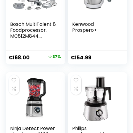
Bosch MultiTalent 8
Kenwood
Foodprocessor,
Prospero+
MC812M844,
waveCut-mes,
SmartStorage,
mixeropzetstuk,
Oorspronkelijke
Huidige
€
168.00
37%
€
154.99
1250 Watt, 50
prijs
prijs
functies, zwart
was:
is:
€266.65.
€168.00.
Ninja Detect Power
Philips