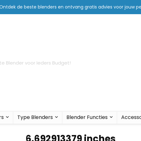
 Ontdek de beste blenders en ontvang gratis advies voor jouw pe
te Blender voor Ieders Budget!
rs
Type Blenders
Blender Functies
Accesso
6.692913379 inches