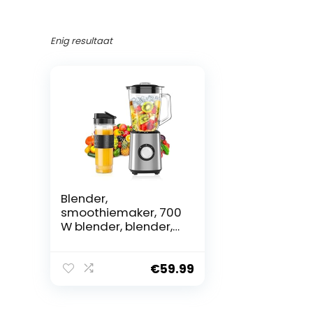
Enig resultaat
Blender,
smoothiemaker, 700
W blender, blender,
smoothiemaker,
combo, 1,5 l, glazen
container met 570
€
59.99
ml reisbeker, 2
snelheden en
pulsfunctie voor