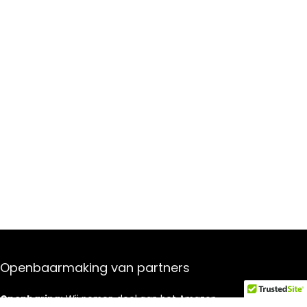
Openbaarmaking van partners
Openbaring:
Wij nemen deel aan het Amazon