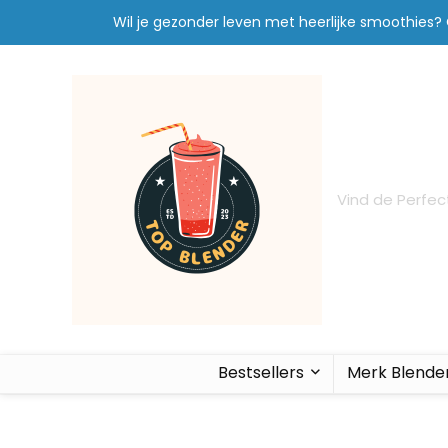
Wil je gezonder leven met heerlijke smoothies?
Vind de Perfec
Bestsellers
Merk Blende